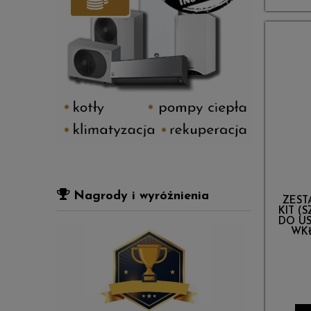
Nagrody i wyróżnienia
ZEST
KIT (
DO US
WK