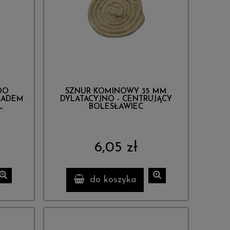
DO
SZNUR KOMINOWY 35 MM
ŁADEM
DYLATACYJNO - CENTRUJĄCY
L
BOLESŁAWIEC
6,05 zł
do koszyka