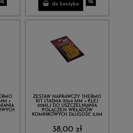
do koszyka
HERMO
ZESTAW NAPRAWCZY THERMO
 MM +
KIT (TAŚMA 20x4 MM + KLEJ
NIANIA
20ML) DO USZCZELNIANIA
OWYCH
POŁĄCZEŃ WKŁADÓW
KOMINKOWYCH DŁUGOŚĆ 2,5M
38,00 zł