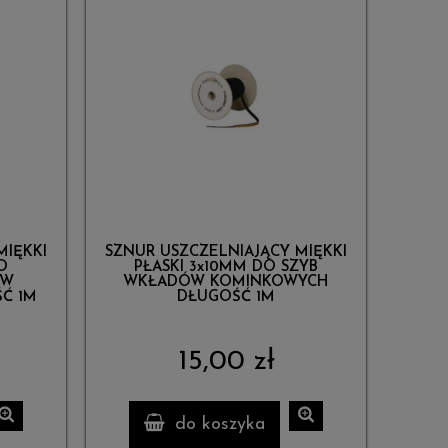
MIĘKKI
SZNUR USZCZELNIAJĄCY MIĘKKI
O
PŁASKI 3x10MM DO SZYB
ÓW
WKŁADÓW KOMINKOWYCH
Ć 1M
DŁUGOŚĆ 1M
15,00 zł
do koszyka