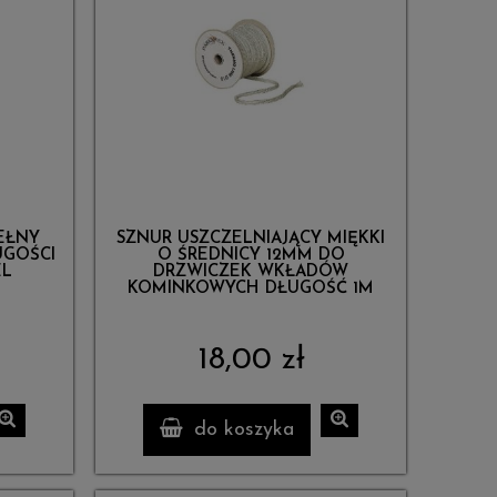
EŁNY
SZNUR USZCZELNIAJĄCY MIĘKKI
UGOŚCI
O ŚREDNICY 12MM DO
EL
DRZWICZEK WKŁADÓW
KOMINKOWYCH DŁUGOŚĆ 1M
18,00 zł
do koszyka