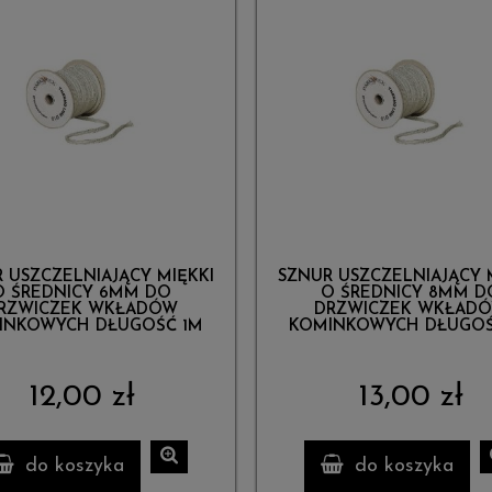
 USZCZELNIAJĄCY MIĘKKI
SZNUR USZCZELNIAJĄCY 
O ŚREDNICY 6MM DO
O ŚREDNICY 8MM D
RZWICZEK WKŁADÓW
DRZWICZEK WKŁAD
INKOWYCH DŁUGOŚĆ 1M
KOMINKOWYCH DŁUGOŚ
12,00 zł
13,00 zł
do koszyka
do koszyka