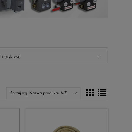
t: (wybierz)
Widok
Widok
Sortuj wg:
Nazwa produktu A-Z
ze
pełny
zdjęciem