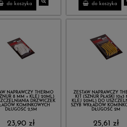
do koszyka
do koszyka
AW NAPRAWCZY THERMO
ZESTAW NAPRAWCZY T
SZNUR 8 MM + KLEJ 20ML)
KIT (SZNUR PŁASKI 10x3
ZCZELNIANIA DRZWICZEK
KLEJ 20ML) DO USZCZEL
ŁADÓW KOMINKOWYCH
SZYB WKŁADÓW KOMINK
DŁUGOŚĆ 2,5M
DŁUGOŚĆ 2M
23,90 zł
25,61 zł