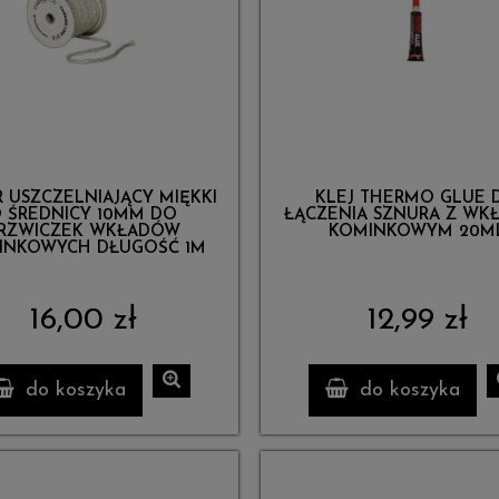
 USZCZELNIAJĄCY MIĘKKI
KLEJ THERMO GLUE 
 ŚREDNICY 10MM DO
ŁĄCZENIA SZNURA Z WK
RZWICZEK WKŁADÓW
KOMINKOWYM 20M
INKOWYCH DŁUGOŚĆ 1M
16,00 zł
12,99 zł
do koszyka
do koszyka