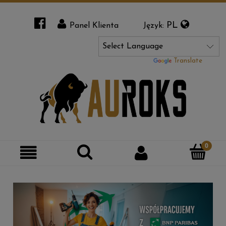
PL
Panel Klienta
Język:
Powered by
Translate
Szukaj
Moje
Kategorie
konto