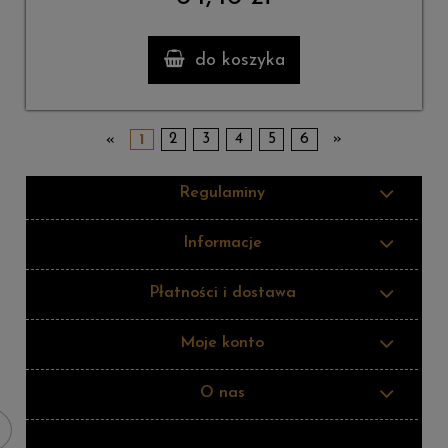
do koszyka
«
1
2
3
4
5
6
»
Regulaminy
Informacje
Płatności i dostawa
Moje konto
O nas