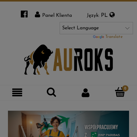
PL
Panel Klienta
Język:
Powered by
Translate
Szukaj
Moje
Kategorie
konto