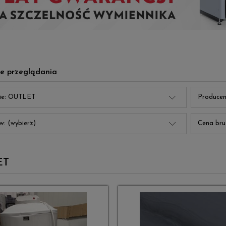
e przeglądania
ie: OUTLET
Producen
w: (wybierz)
Cena bru
ET