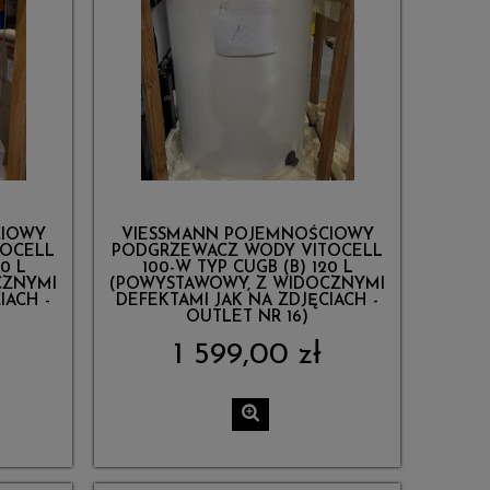
CIOWY
VIESSMANN POJEMNOŚCIOWY
TOCELL
PODGRZEWACZ WODY VITOCELL
0 L
100-W TYP CUGB (B) 120 L
CZNYMI
(POWYSTAWOWY, Z WIDOCZNYMI
IACH -
DEFEKTAMI JAK NA ZDJĘCIACH -
OUTLET NR 16)
1 599,00 zł