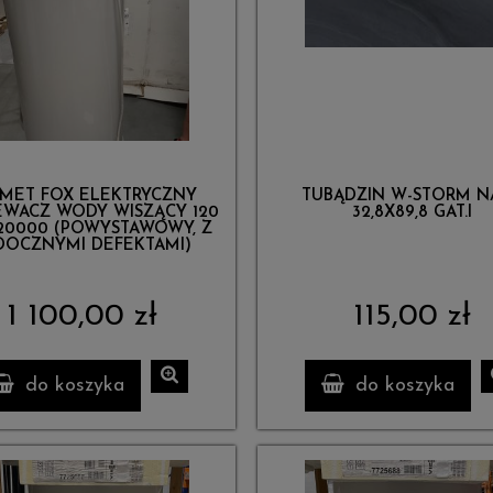
MET FOX ELEKTRYCZNY
TUBĄDZIN W-STORM N
WACZ WODY WISZĄCY 120
32,8X89,8 GAT.I
120000 (POWYSTAWOWY, Z
DOCZNYMI DEFEKTAMI)
1 100,00 zł
115,00 zł
do koszyka
do koszyka