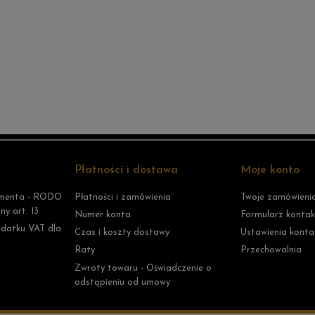
Płatności i dostawa
Moje konto
umenta - RODO
Płatności i zamówienia
Twoje zamówieni
y art. 13
Numer konta
Formularz konta
datku VAT dla
Czas i koszty dostawy
Ustawienia konta
Raty
Przechowalnia
Zwroty towaru - Oświadczenie o
odstąpieniu od umowy