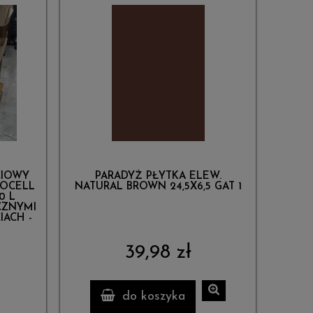
CIOWY
PARADYŻ PŁYTKA ELEW.
TOCELL
NATURAL BROWN 24,5X6,5 GAT 1
0 L
CZNYMI
IACH -
39,98 zł
do koszyka