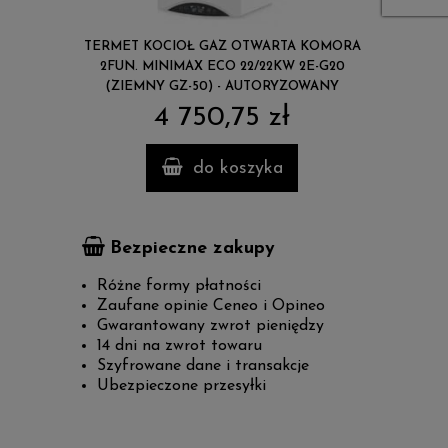
RTA KOMORA
BOSCH COMPRESS 3000 AWS 13 M 3FZ
HAIER SUPE
KW 2E-G20
PAKIET MONOENERGETYCZNY 14,2 KW
TYPU SPLI
RYZOWANY
TYPU SPLIT (z grzałką i zintegrowanym 190
AUTORYZ
L zasobnikiem nierdzewnym) 8734100597 -
ł
23 559,00 zł
7
AUTORYZOWANY INSTALATOR !!!
a
do koszyka
Bezpieczne zakupy
Różne formy płatności
Zaufane opinie Ceneo i Opineo
Gwarantowany zwrot pieniędzy
14 dni na zwrot towaru
Szyfrowane dane i transakcje
Ubezpieczone przesyłki