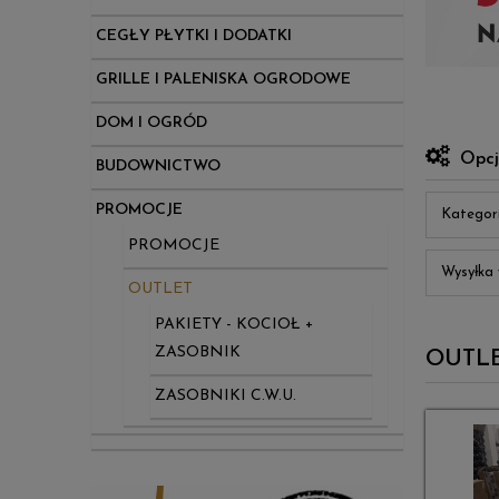
CEGŁY PŁYTKI I DODATKI
GRILLE I PALENISKA OGRODOWE
DOM I OGRÓD
Opcj
BUDOWNICTWO
PROMOCJE
Kategor
PROMOCJE
Wysyłka 
OUTLET
PAKIETY - KOCIOŁ +
ZASOBNIK
OUTL
ZASOBNIKI C.W.U.