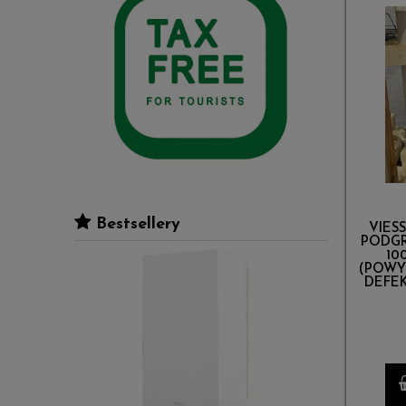
Bestsellery
VIES
PODGR
10
(POWY
DEFEK