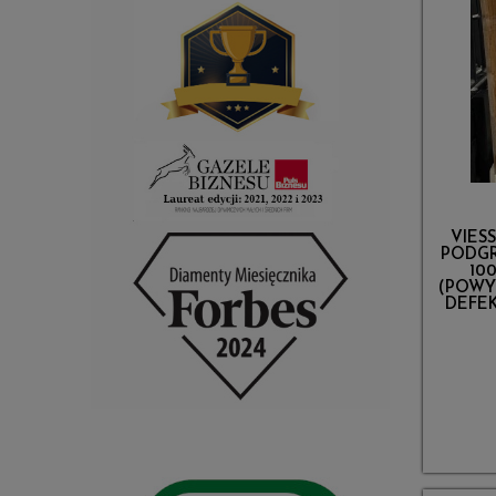
VIES
PODGR
10
(POWY
DEFEK