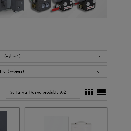
t: (wybierz)
tto: (wybierz)
Widok
Widok
Sortuj wg:
Nazwa produktu A-Z
ze
pełny
zdjęciem