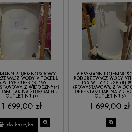
SMANN POJEMNOŚCIOWY
VIESSMANN POJEMNOŚ
ZEWACZ WODY VITOCELL
PODGRZEWACZ WODY VI
0-W TYP CUGB (B) 150 L
100-W TYP CUGB (B) 15
STAWOWY, Z WIDOCZNYMI
(POWYSTAWOWY, Z WIDO
TAMI JAK NA ZDJĘCIACH -
DEFEKTAMI JAK NA ZDJĘC
OUTLET NR 17)
OUTLET NR 5)
1 699,00 zł
1 699,00 zł
do koszyka