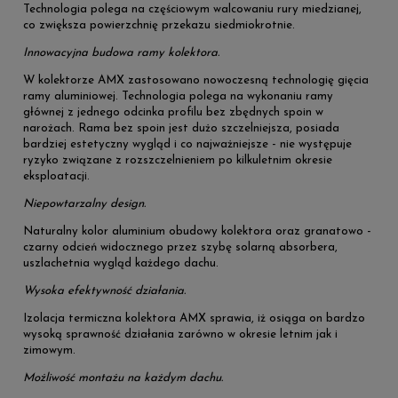
Technologia polega na częściowym walcowaniu rury miedzianej,
co zwiększa powierzchnię przekazu siedmiokrotnie.
Innowacyjna budowa ramy kolektora.
W kolektorze AMX zastosowano nowoczesną technologię gięcia
ramy aluminiowej. Technologia polega na wykonaniu ramy
głównej z jednego odcinka profilu bez zbędnych spoin w
narożach. Rama bez spoin jest dużo szczelniejsza, posiada
bardziej estetyczny wygląd i co najważniejsze - nie występuje
ryzyko związane z rozszczelnieniem po kilkuletnim okresie
eksploatacji.
Niepowtarzalny design.
Naturalny kolor aluminium obudowy kolektora oraz granatowo -
czarny odcień widocznego przez szybę solarną absorbera,
uszlachetnia wygląd każdego dachu.
Wysoka efektywność działania.
Izolacja termiczna kolektora AMX sprawia, iż osiąga on bardzo
wysoką sprawność działania zarówno w okresie letnim jak i
zimowym.
Możliwość montażu na każdym dachu.