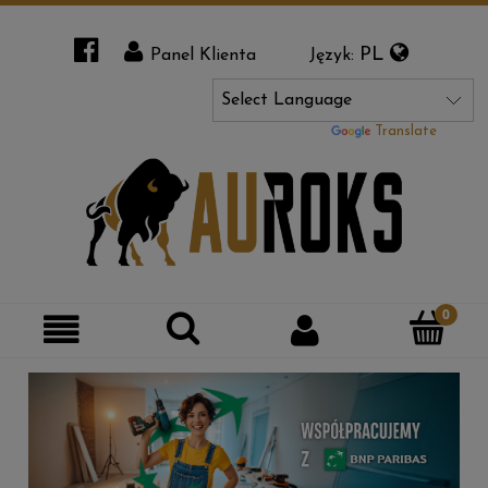
PL
Panel Klienta
Język:
Powered by
Translate
Szukaj
Moje
Kategorie
konto