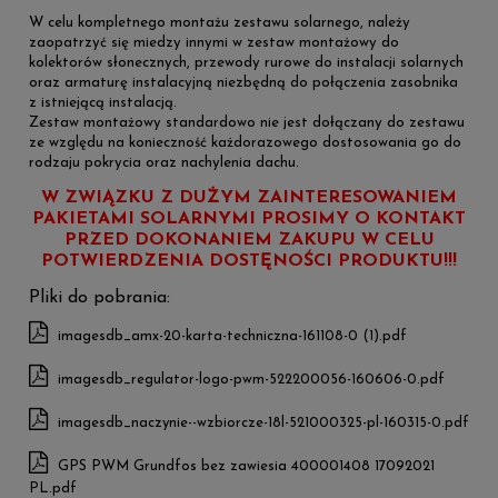
W celu kompletnego montażu zestawu solarnego, należy
zaopatrzyć się miedzy innymi w zestaw montażowy do
kolektorów słonecznych, przewody rurowe do instalacji solarnych
oraz armaturę instalacyjną niezbędną do połączenia zasobnika
z istniejącą instalacją.
Zestaw montażowy standardowo nie jest dołączany do zestawu
ze względu na konieczność każdorazowego dostosowania go do
rodzaju pokrycia oraz nachylenia dachu.
W ZWIĄZKU Z DUŻYM ZAINTERESOWANIEM
PAKIETAMI SOLARNYMI PROSIMY O KONTAKT
PRZED DOKONANIEM ZAKUPU W CELU
POTWIERDZENIA DOSTĘNOŚCI PRODUKTU!!!
Pliki do pobrania:
imagesdb_amx-20-karta-techniczna-161108-0 (1).pdf
imagesdb_regulator-logo-pwm-522200056-160606-0.pdf
imagesdb_naczynie--wzbiorcze-18l-521000325-pl-160315-0.pdf
GPS PWM Grundfos bez zawiesia 400001408 17092021
PL.pdf