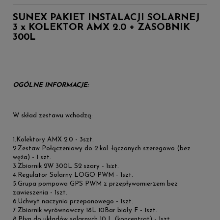
SUNEX PAKIET INSTALACJI SOLARNEJ
3 x KOLEKTOR AMX 2.0 + ZASOBNIK
300L
OGÓLNE INFORMACJE:
W skład zestawu wchodzą:
1.Kolektory AMX 2.0 - 3szt.
2.Zestaw Połączeniowy do 2 kol. łączonych szeregowo (bez
węża) - 1 szt.
3.Zbiornik 2W 300L S2 szary - 1szt.
4.Regulator Solarny LOGO PWM - 1szt.
5.Grupa pompowa GPS PWM z przepływomierzem bez
zawieszenia - 1szt.
6.Uchwyt naczynia przeponowego - 1szt.
7.Zbiornik wyrównawczy 18L 10Bar biały F - 1szt.
8.Płyn do układów solarnych 10 L (koncentrat) - 1szt.