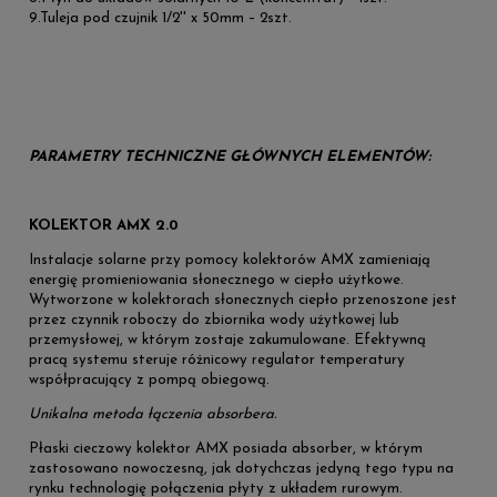
9.Tuleja pod czujnik 1/2'' x 50mm – 2szt.
PARAMETRY TECHNICZNE GŁÓWNYCH ELEMENTÓW:
KOLEKTOR AMX 2.0
Instalacje solarne przy pomocy kolektorów AMX zamieniają
energię promieniowania słonecznego w ciepło użytkowe.
Wytworzone w kolektorach słonecznych ciepło przenoszone jest
przez czynnik roboczy do zbiornika wody użytkowej lub
przemysłowej, w którym zostaje zakumulowane. Efektywną
pracą systemu steruje różnicowy regulator temperatury
współpracujący z pompą obiegową.
Unikalna metoda łączenia absorbera.
Płaski cieczowy kolektor AMX posiada absorber, w którym
zastosowano nowoczesną, jak dotychczas jedyną tego typu na
rynku technologię połączenia płyty z układem rurowym.