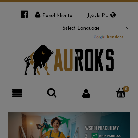
PL
Panel Klienta
Język:
Powered by
Translate
Szukaj
Moje
Kategorie
konto