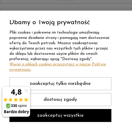
Dbamy o Twoją prywatność
Pliki cookies i pokrewne im technologie umożliwiają
poprawne działanie strony i pomagają nam dostosować
ofertę do Twoich potrzeb. Możesz zaakceptować
wykorzystanie przez nas wszystkich tych plików i przejść
do sklepu lub dostosować użycie plików do swoich
preferencji, wybierając opcję "Dostosuj zgody".
Więcej o plikach cookies przeczytasz w naszej Polityce
prywatności.
zaakceptuj tylko niezbędne
dostosuj zgody
zaakceptuj wszystkie
Sklep internetowy Shoper Premium