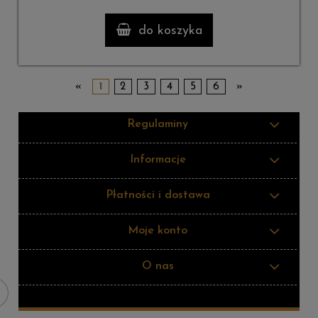
do koszyka
«
1
2
3
4
5
6
»
Regulaminy
Informacje
Płatności i dostawa
Moje konto
O nas