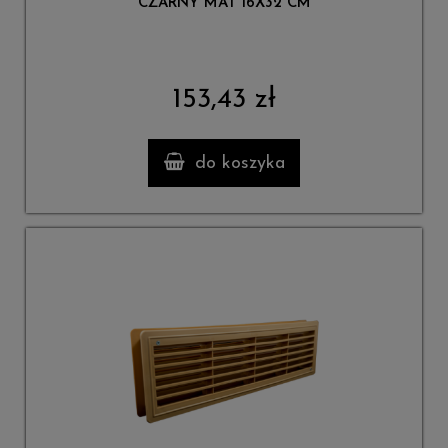
CZARNY MAT 16X32 CM
153,43 zł
do koszyka