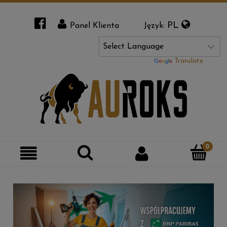
PL
Panel Klienta
Język:
Powered by
Translate
Szukaj
Moje
Kategorie
konto