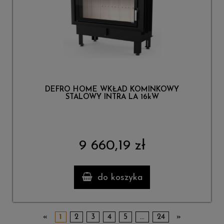
DEFRO HOME WKŁAD KOMINKOWY
STALOWY INTRA LA 16kW
9 660,19 zł
do koszyka
«
1
2
3
4
5
...
24
»