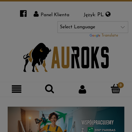
PL
Panel Klienta
Język:
Powered by
Translate
Szukaj
Moje
Kategorie
konto