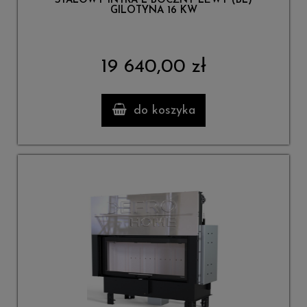
STALOWY INTRA L BOCZNY LEWY (BL)
GILOTYNA 16 KW
19 640,00 zł
do koszyka