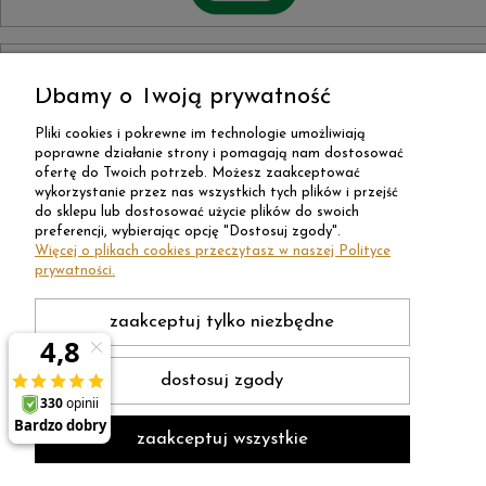
Dbamy o Twoją prywatność
Pliki cookies i pokrewne im technologie umożliwiają
poprawne działanie strony i pomagają nam dostosować
ofertę do Twoich potrzeb. Możesz zaakceptować
wykorzystanie przez nas wszystkich tych plików i przejść
do sklepu lub dostosować użycie plików do swoich
preferencji, wybierając opcję "Dostosuj zgody".
Więcej o plikach cookies przeczytasz w naszej Polityce
prywatności.
zaakceptuj tylko niezbędne
dostosuj zgody
zaakceptuj wszystkie
Sklep internetowy Shoper Premium