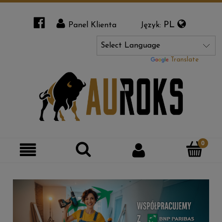
PL
Panel Klienta
Język:
Powered by
Translate
Szukaj
Moje
Kategorie
konto