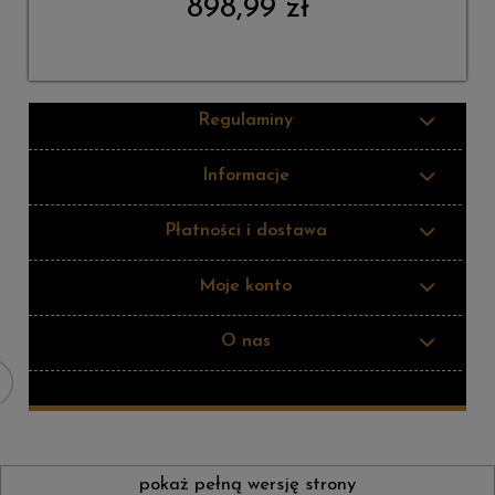
898,99 zł
Regulaminy
Informacje
Płatności i dostawa
Moje konto
O nas
pokaż pełną wersję strony