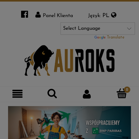
PL
Panel Klienta
Język:
Powered by
Translate
Szukaj
Moje
Kategorie
konto