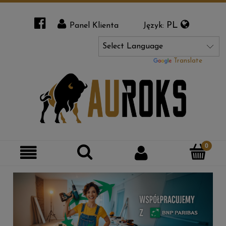
PL
Panel Klienta
Język:
Powered by
Translate
Szukaj
Moje
Kategorie
konto