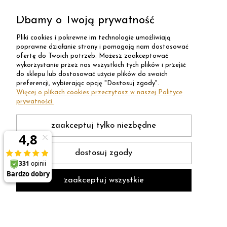
Dbamy o Twoją prywatność
Pliki cookies i pokrewne im technologie umożliwiają
poprawne działanie strony i pomagają nam dostosować
ofertę do Twoich potrzeb. Możesz zaakceptować
wykorzystanie przez nas wszystkich tych plików i przejść
do sklepu lub dostosować użycie plików do swoich
preferencji, wybierając opcję "Dostosuj zgody".
Więcej o plikach cookies przeczytasz w naszej Polityce
prywatności.
zaakceptuj tylko niezbędne
dostosuj zgody
zaakceptuj wszystkie
Sklep internetowy Shoper Premium