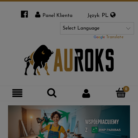
PL
Panel Klienta
Język:
Powered by
Translate
Szukaj
Moje
Kategorie
konto