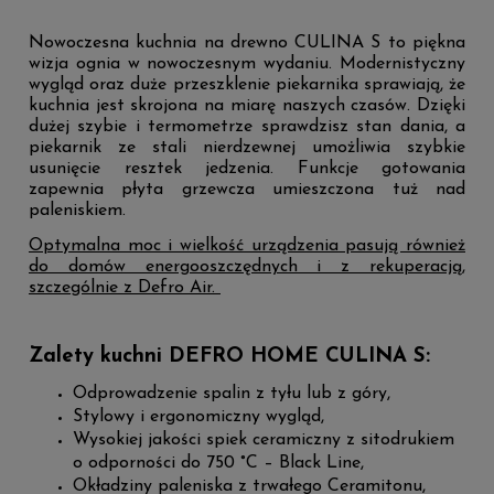
Nowoczesna kuchnia na drewno CULINA S to piękna
wizja ognia w nowoczesnym wydaniu. Modernistyczny
wygląd oraz duże przeszklenie piekarnika sprawiają, że
kuchnia jest skrojona na miarę naszych czasów. Dzięki
dużej szybie i termometrze sprawdzisz stan dania, a
piekarnik ze stali nierdzewnej umożliwia szybkie
usunięcie resztek jedzenia. Funkcje gotowania
zapewnia płyta grzewcza umieszczona tuż nad
paleniskiem.
Optymalna moc i wielkość urządzenia pasują również
do domów energooszczędnych i z rekuperacją,
szczególnie z Defro Air.
Zalety kuchni DEFRO HOME CULINA S:
Odprowadzenie spalin z tyłu lub z góry,
Stylowy i ergonomiczny wygląd,
Wysokiej jakości spiek ceramiczny z sitodrukiem
o odporności do 750 °C – Black Line,
Okładziny paleniska z trwałego Ceramitonu,