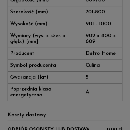
Głębokość (mm)
601-700
Szerokość (mm)
701-800
Wysokość (mm)
901 - 1000
Wymiary (wys. x szer. x
902 x 800 x
głęb.) [mm]
609
Producent
Defro Home
Symbol producenta
Culina
Gwarancja (lat)
5
Poprzednia klasa
A
energetyczna
Koszty dostawy
ODBIÓR OSOBISTY LUB DOSTAWA
0,00 zł