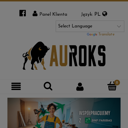
PL
Panel Klienta
Język:
Powered by
Translate
Szukaj
Moje
Kategorie
konto