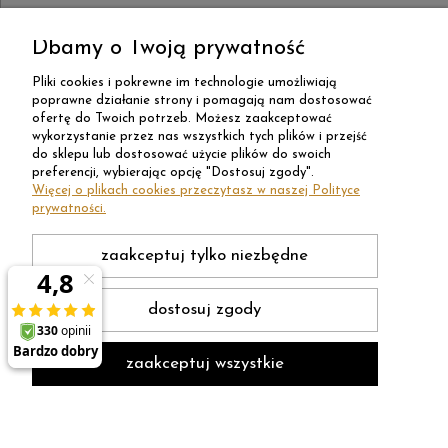
Dbamy o Twoją prywatność
Pliki cookies i pokrewne im technologie umożliwiają
poprawne działanie strony i pomagają nam dostosować
ofertę do Twoich potrzeb. Możesz zaakceptować
wykorzystanie przez nas wszystkich tych plików i przejść
do sklepu lub dostosować użycie plików do swoich
preferencji, wybierając opcję "Dostosuj zgody".
Więcej o plikach cookies przeczytasz w naszej Polityce
prywatności.
zaakceptuj tylko niezbędne
dostosuj zgody
zaakceptuj wszystkie
Sklep internetowy Shoper Premium